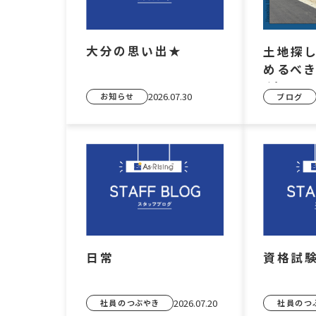
大分の思い出★
土地探
めるべき
くりでベ
2026.07.30
お知らせ
ブログ
グとは
日常
資格試
2026.07.20
社員のつぶやき
社員のつ