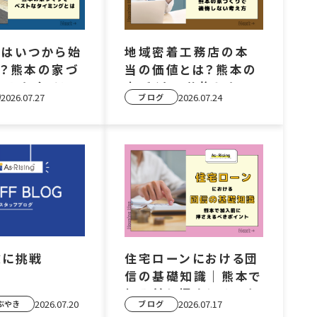
しはいつから始
地域密着工務店の本
？熊本の家づ
当の価値とは？熊本の
ストなタイミン
家づくりで後悔しない
2026.07.27
2026.07.24
ブログ
考え方
験に挑戦
住宅ローンにおける団
信の基礎知識｜熊本で
加入前に押さえるべき
2026.07.20
2026.07.17
ぶやき
ブログ
ポイント