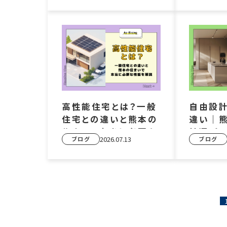
高性能住宅とは？一般
自由設
住宅との違いと熊本の
違い｜
住まいで本当に必要な
社選び
2026.07.13
ブログ
ブログ
性能を解説
ツ