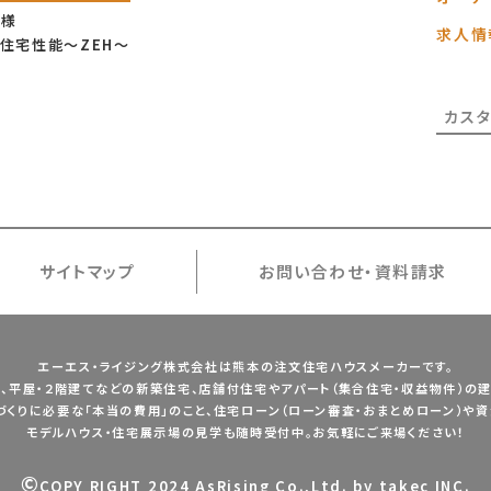
仕様
求人情
住宅性能〜ZEH〜
カス
サイトマップ
お問い合わせ・資料請求
エーエス・ライジング株式会社は熊本の注文住宅ハウスメーカーです。
、平屋・２階建てなどの
新築住宅、店舗付住宅やアパート（集合住宅・収益物件）の建
づくりに必要な
「本当の費用」のこと、住宅ローン（ローン審査・おまとめローン）や
資
モデルハウス・住宅展示場の見学も随時受付中。
お気軽にご来場ください！
©
COPY RIGHT 2024 AsRising Co.,Ltd. by takec INC.