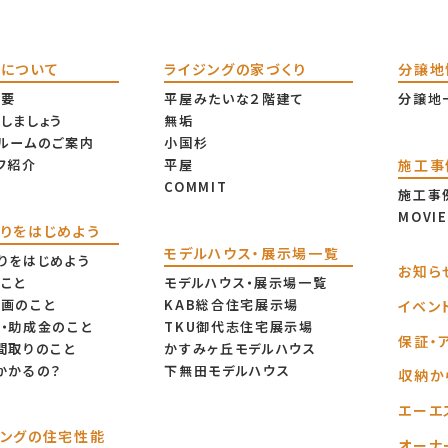
ちについて
ライジングの家づくり
分譲地
概要
平屋みたいな２階建て
分譲地
しましょう
無垢
ルームのご案内
小国杉
施工事
フ紹介
平屋
COMMIT
施工事
MOVIE
りをはじめよう
モデルハウス・展示場一覧
りをはじめよう
お知ら
こと
モデルハウス・展示場一覧
画のこと
KAB総合住宅展示場
イベン
・助成金のこと
TKU御代志住宅展示場
保証・
間取りのこと
かすみヶ丘モデルハウス
かかるの？
下無田モデルハウス
収納か
エーエ
ジングの住宅性能
オーナ