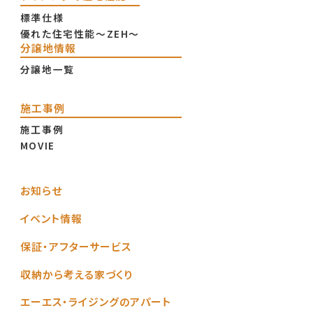
家づくりをはじめよう
モデルハウス・展示場一覧
家づくりをはじめよう
土地のこと
モデルハウス・展示場一覧
資金計画のこと
KAB総合住宅展示場
補助金・助成金のこと
TKU御代志住宅展示場
設計・間取りのこと
かすみヶ丘モデルハウス
いくらかかるの？
下無田モデルハウス
ライジングの住宅性能
標準仕様
優れた住宅性能〜ZEH〜
分譲地情報
分譲地一覧
施工事例
施工事例
MOVIE