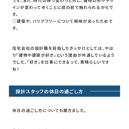
かけも答えてもらいました。
○建物が好きだったので、建築の設計職を志しました。
○劇的ビフォーアフターを見て、建築の設計職に憧れ
ました。
○建築の設計職を目指したきっかけは、小さな頃から
新聞広告のハウスメーカーさんの間取りをみたり、真
似して描いたり、空間づくりにとても興味があったから
です。また、時代の移り変わりと共に、建物の形やデザ
インが変わってゆくことに目の前で触れられるからで
す。
○建築や、バリアフリーについて興味があったためで
す。
住宅会社の設計職を目指したきっかけとしては、やは
り「建物や建築が好き」という理由が共通しているよう
でした。「好き」を仕事にできるって、素晴らしいです