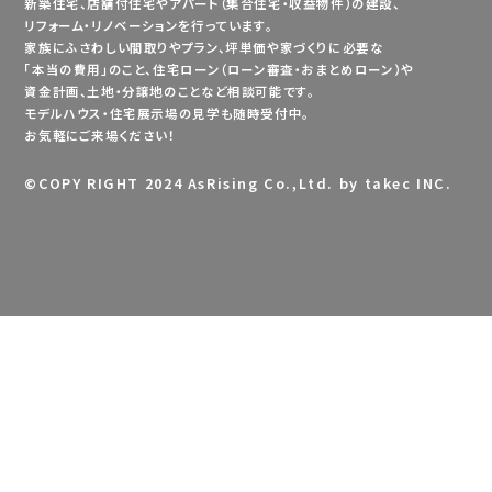
新築住宅、店舗付住宅やアパート（集合住宅・収益物件）の建設、
リフォーム・リノベーションを行っています。
家族にふさわしい間取りやプラン、坪単価や家づくりに必要な
「本当の費用」のこと、住宅ローン（ローン審査・おまとめローン）や
資金計画、土地・分譲地のことなど相談可能です。
モデルハウス・住宅展示場の見学も随時受付中。
お気軽にご来場ください！
©
COPY RIGHT 2024 AsRising Co.,Ltd. by takec INC.