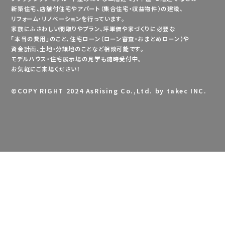
新築住宅、店舗付住宅やアパート（集合住宅・収益物件）の建設、
リフォーム・リノベーションを行っています。
家族にふさわしい間取りやプラン、坪単価や家づくりに必要な
「本当の費用」のこと、住宅ローン（ローン審査・おまとめローン）や
資金計画、土地・分譲地のことなど相談可能です。
モデルハウス・住宅展示場の見学も随時受付中。
お気軽にご来場ください！
©
COPY RIGHT 2024 AsRising Co.,Ltd. by takec INC.