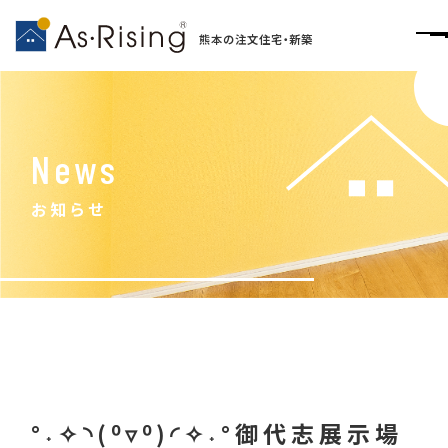
熊本の注文住宅・新築
News
お知らせ
°˖✧◝(⁰▿⁰)◜✧˖°御代志展示場